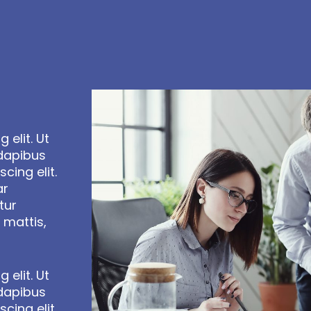
 elit. Ut
 dapibus
cing elit.
ar
tur
r mattis,
 elit. Ut
 dapibus
cing elit.